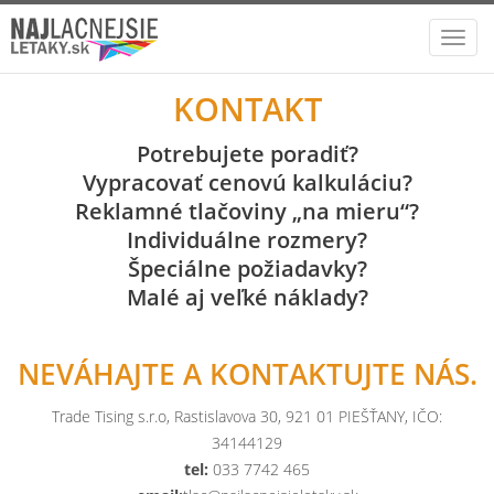
Toggl
navig
KONTAKT
Potrebujete poradiť?
Vypracovať cenovú kalkuláciu?
Reklamné tlačoviny „na mieru“?
Individuálne rozmery?
Špeciálne požiadavky?
Malé aj veľké náklady?
NEVÁHAJTE A KONTAKTUJTE NÁS.
Trade Tising s.r.o, Rastislavova 30, 921 01 PIEŠŤANY, IČO:
34144129
tel:
033 7742 465