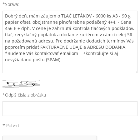
*Správa:
*Odpíš čísla z obrázku
* Potvrď