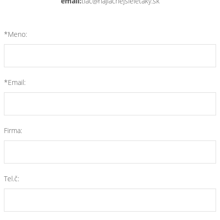
email:
tlac@najlacnejsieletaky.sk
*Meno:
*Email:
Firma:
Tel.č: