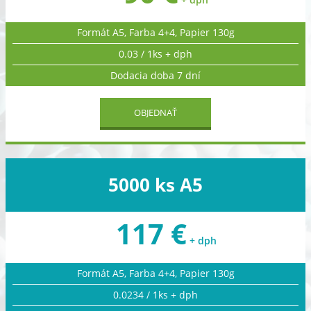
Formát A5, Farba 4+4, Papier 130g
0.03 / 1ks + dph
Dodacia doba 7 dní
OBJEDNAŤ
5000 ks A5
117 €
+ dph
Formát A5, Farba 4+4, Papier 130g
0.0234 / 1ks + dph