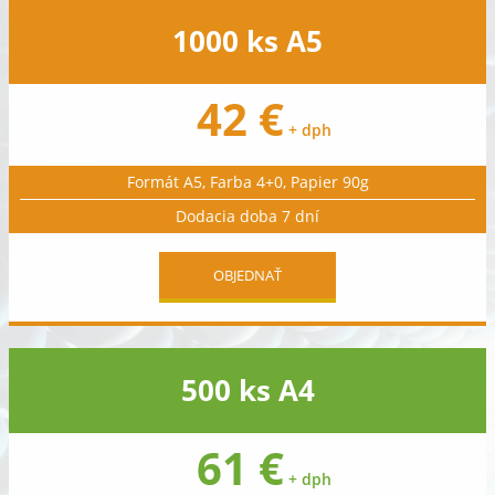
1000 ks A5
42 €
+ dph
Formát A5, Farba 4+0, Papier 90g
Dodacia doba 7 dní
OBJEDNAŤ
500 ks A4
61 €
+ dph