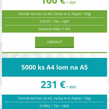
+ dph
Formát A4 lom na A5, Farba 4+4, Papier 130g
0.0533 / 1ks + dph
Dodacia doba 7 dní
OBJEDNAŤ
5000 ks A4 lom na A5
231 €
+ dph
Formát A4 lom na A5, Farba 4+4, Papier 130g
0.0462 / 1ks + dph