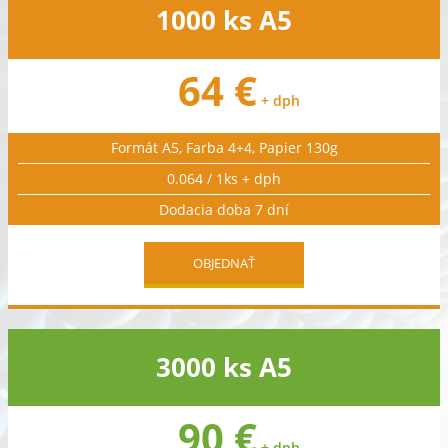
1000 ks A5
64 €
+ dph
Formát A5, Farba 4+4, Papier 130g
0.064 / 1ks + dph
Dodacia doba 7 dní
OBJEDNAŤ
3000 ks A5
90 €
+ dph