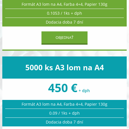
Formát A3 lom na A4, Farba 4+4, Papier 130g
0.1053 / 1ks + dph
Dodacia doba 7 dní
OBJEDNAŤ
5000 ks A3 lom na A4
450 €
+ dph
Formát A3 lom na A4, Farba 4+4, Papier 130g
0.09 / 1ks + dph
Dodacia doba 7 dní