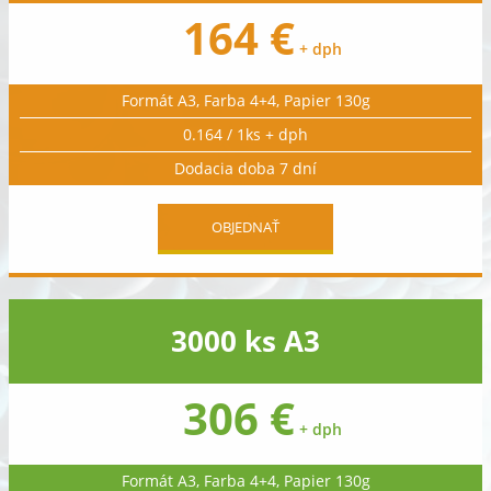
164 €
+ dph
Formát A3, Farba 4+4, Papier 130g
0.164 / 1ks + dph
Dodacia doba 7 dní
OBJEDNAŤ
3000 ks A3
306 €
+ dph
Formát A3, Farba 4+4, Papier 130g