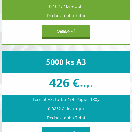
0.102 / 1ks + dph
Dodacia doba 7 dní
OBJEDNAŤ
5000 ks A3
426 €
+ dph
Formát A3, Farba 4+4, Papier 130g
0.0852 / 1ks + dph
Dodacia doba 7 dní