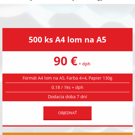
500 ks A4 lom na A5
90 €
+ dph
Formát A4 lom na A5, Farba 4+4, Papier 130g
0.18 / 1ks + dph
Dodacia doba 7 dní
OBJEDNAŤ