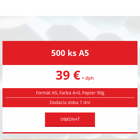
500 ks A5
39 €
+ dph
Formát A5, Farba 4+0, Papier 90g
Dodacia doba 7 dní
OBJEDNAŤ