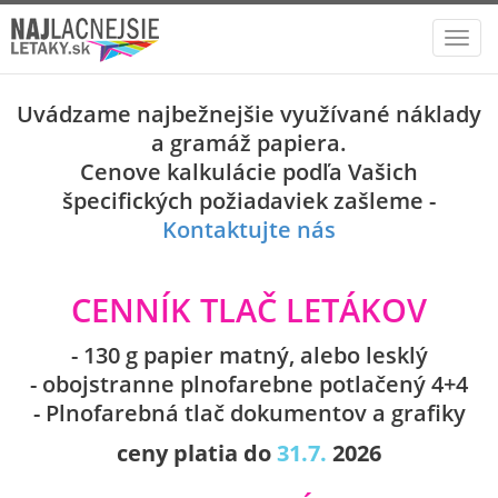
Toggl
navig
Uvádzame najbežnejšie využívané náklady
a gramáž papiera.
Cenove kalkulácie podľa Vašich
špecifických požiadaviek zašleme -
Kontaktujte nás
CENNÍK TLAČ LETÁKOV
- 130 g papier matný, alebo lesklý
- obojstranne plnofarebne potlačený 4+4
- Plnofarebná tlač dokumentov a grafiky
ceny platia do
31.7.
2026