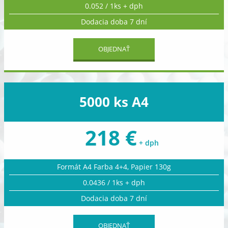
0.052 / 1ks + dph
Dodacia doba 7 dní
OBJEDNAŤ
5000 ks A4
218 €
+ dph
Formát A4 Farba 4+4, Papier 130g
0.0436 / 1ks + dph
Dodacia doba 7 dní
OBJEDNAŤ