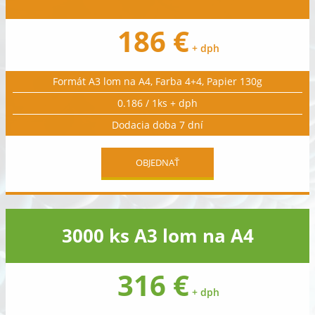
186 €
+ dph
Formát A3 lom na A4, Farba 4+4, Papier 130g
0.186 / 1ks + dph
Dodacia doba 7 dní
OBJEDNAŤ
3000 ks A3 lom na A4
316 €
+ dph