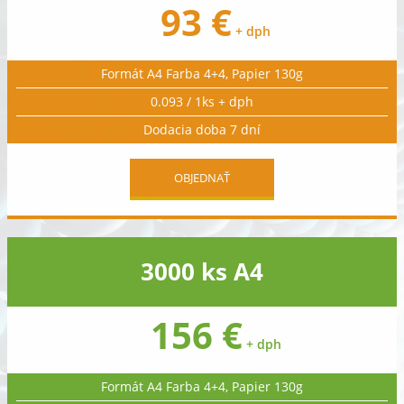
93 €
+ dph
Formát A4 Farba 4+4, Papier 130g
0.093 / 1ks + dph
Dodacia doba 7 dní
OBJEDNAŤ
3000 ks A4
156 €
+ dph
Formát A4 Farba 4+4, Papier 130g