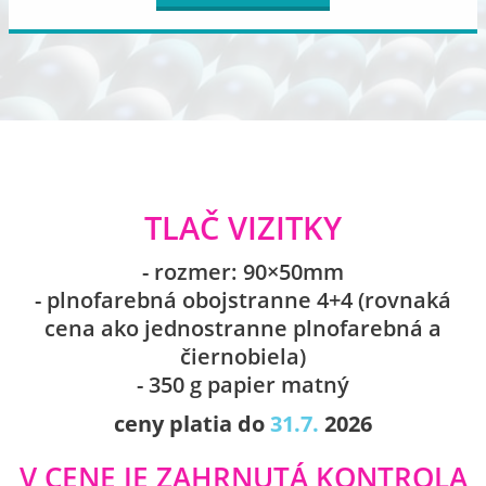
TLAČ VIZITKY
- rozmer: 90×50mm
- plnofarebná obojstranne 4+4 (rovnaká
cena ako jednostranne plnofarebná a
čiernobiela)
- 350 g papier matný
ceny platia do
31.7.
2026
V CENE JE ZAHRNUTÁ KONTROLA