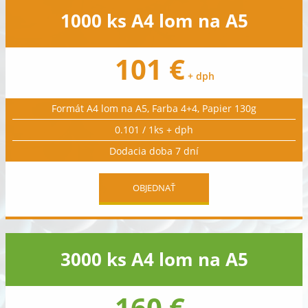
1000 ks A4 lom na A5
101 €
+ dph
Formát A4 lom na A5, Farba 4+4, Papier 130g
0.101 / 1ks + dph
Dodacia doba 7 dní
OBJEDNAŤ
3000 ks A4 lom na A5
160 €