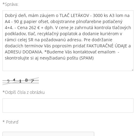
*Správa:
*Odpíš čísla z obrázku
* Potvrď