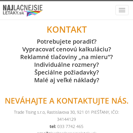
Toggl
navig
KONTAKT
Potrebujete poradiť?
Vypracovať cenovú kalkuláciu?
Reklamné tlačoviny „na mieru“?
Individuálne rozmery?
Špeciálne požiadavky?
Malé aj veľké náklady?
NEVÁHAJTE A KONTAKTUJTE NÁS.
Trade Tising s.r.o, Rastislavova 30, 921 01 PIEŠŤANY, IČO:
34144129
tel:
033 7742 465