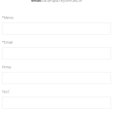
email:
tlac@najlacnejsieletaky.sk
*Meno:
*Email:
Firma:
Tel.č: