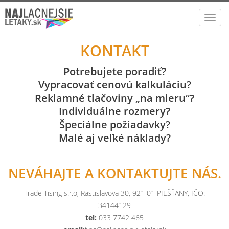
Toggl
navig
KONTAKT
Potrebujete poradiť?
Vypracovať cenovú kalkuláciu?
Reklamné tlačoviny „na mieru“?
Individuálne rozmery?
Špeciálne požiadavky?
Malé aj veľké náklady?
NEVÁHAJTE A KONTAKTUJTE NÁS.
Trade Tising s.r.o, Rastislavova 30, 921 01 PIEŠŤANY, IČO:
34144129
tel:
033 7742 465