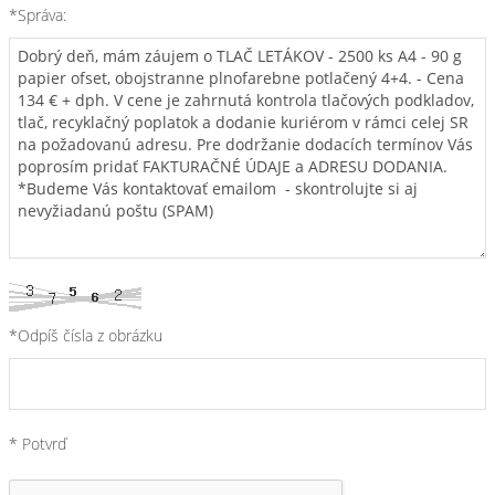
*Správa:
*Odpíš čísla z obrázku
* Potvrď