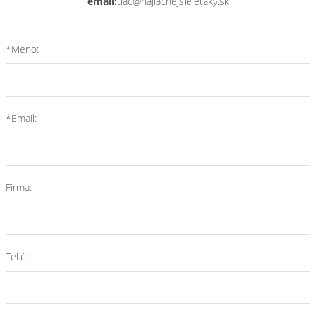
email:
tlac@najlacnejsieletaky.sk
*Meno:
*Email:
Firma:
Tel.č: