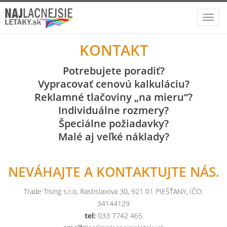
Toggl
navig
KONTAKT
Potrebujete poradiť?
Vypracovať cenovú kalkuláciu?
Reklamné tlačoviny „na mieru“?
Individuálne rozmery?
Špeciálne požiadavky?
Malé aj veľké náklady?
NEVÁHAJTE A KONTAKTUJTE NÁS.
Trade Tising s.r.o, Rastislavova 30, 921 01 PIEŠŤANY, IČO:
34144129
tel:
033 7742 465