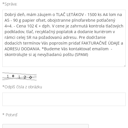
*Správa:
*Odpíš čísla z obrázku
* Potvrď