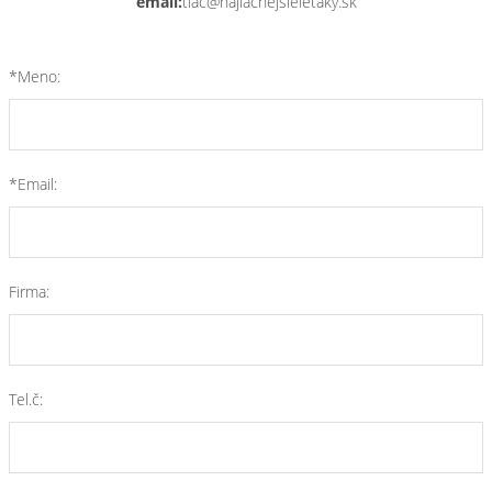
email:
tlac@najlacnejsieletaky.sk
*Meno:
*Email:
Firma:
Tel.č: