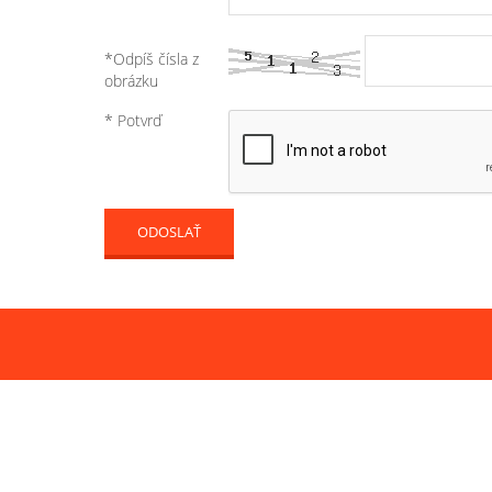
*Odpíš čísla z
obrázku
* Potvrď