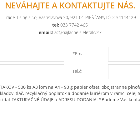
NEVÁHAJTE A KONTAKTUJTE NÁS.
Trade Tising s.r.o, Rastislavova 30, 921 01 PIEŠŤANY, IČO: 34144129
tel:
033 7742 465
email:
tlac@najlacnejsieletaky.sk
*Email:
Tel.č: