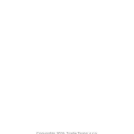
Copyrights 2026, Trade Tising, s.r.o.