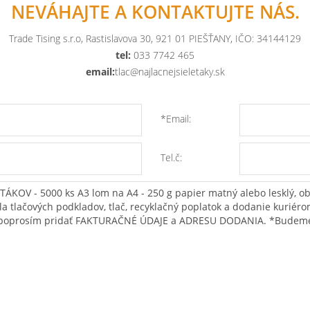
NEVÁHAJTE A KONTAKTUJTE NÁS.
Trade Tising s.r.o, Rastislavova 30, 921 01 PIEŠŤANY, IČO: 34144129
tel:
033 7742 465
email:
tlac@najlacnejsieletaky.sk
*Email:
Tel.č: