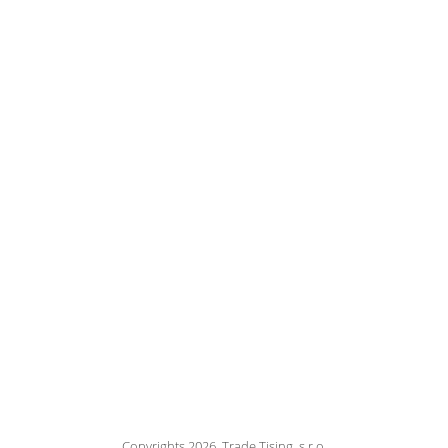
Copyrights 2026, Trade Tising, s.r.o.