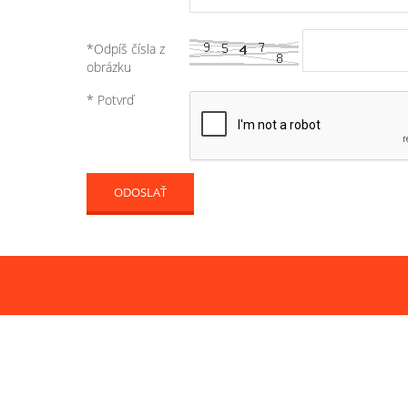
*Odpíš čísla z
obrázku
* Potvrď