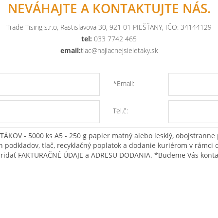
NEVÁHAJTE A KONTAKTUJTE NÁS.
Trade Tising s.r.o, Rastislavova 30, 921 01 PIEŠŤANY, IČO: 34144129
tel:
033 7742 465
email:
tlac@najlacnejsieletaky.sk
*Email:
Tel.č: