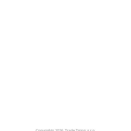
Copyrights 2026, Trade Tising, s.r.o.