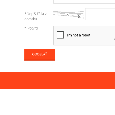
*Odpíš čísla z
obrázku
* Potvrď