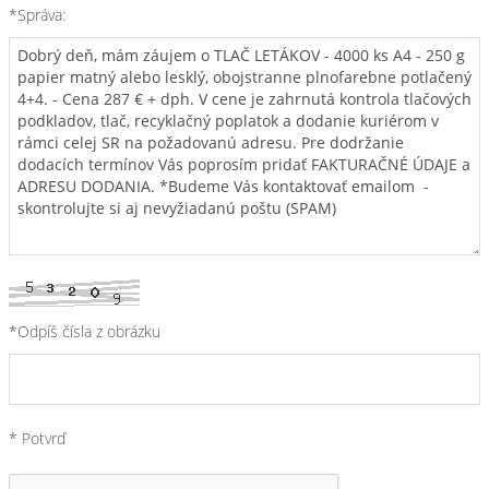
*Správa:
*Odpíš čísla z obrázku
* Potvrď