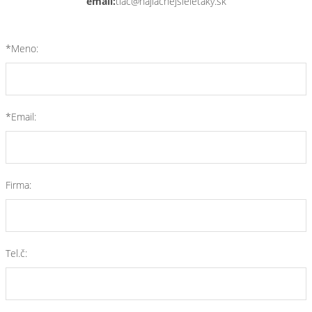
email:
tlac@najlacnejsieletaky.sk
*Meno:
*Email:
Firma:
Tel.č: