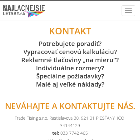
Toggl
navig
KONTAKT
Potrebujete poradiť?
Vypracovať cenovú kalkuláciu?
Reklamné tlačoviny „na mieru“?
Individuálne rozmery?
Špeciálne požiadavky?
Malé aj veľké náklady?
NEVÁHAJTE A KONTAKTUJTE NÁS.
Trade Tising s.r.o, Rastislavova 30, 921 01 PIEŠŤANY, IČO:
34144129
tel:
033 7742 465