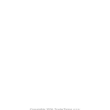
Copyrights 2026, Trade Tising, s.r.o.