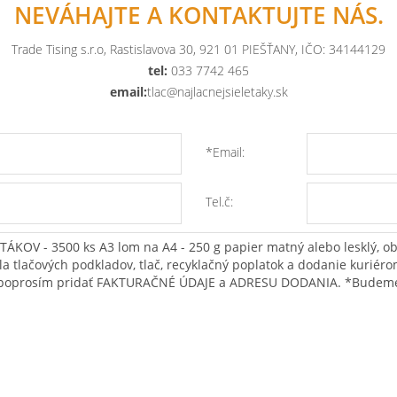
NEVÁHAJTE A KONTAKTUJTE NÁS.
Trade Tising s.r.o, Rastislavova 30, 921 01 PIEŠŤANY, IČO: 34144129
tel:
033 7742 465
email:
tlac@najlacnejsieletaky.sk
*Email:
Tel.č: