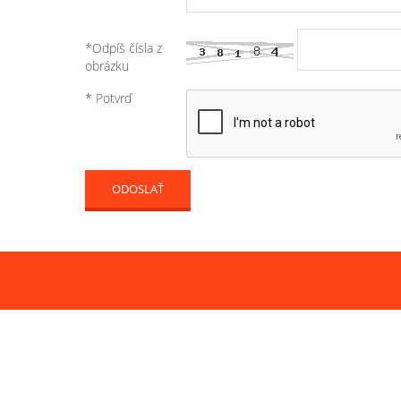
*Odpíš čísla z
obrázku
* Potvrď