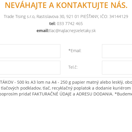
NEVÁHAJTE A KONTAKTUJTE NÁS.
Trade Tising s.r.o, Rastislavova 30, 921 01 PIEŠŤANY, IČO: 34144129
tel:
033 7742 465
email:
tlac@najlacnejsieletaky.sk
*Email:
Tel.č: