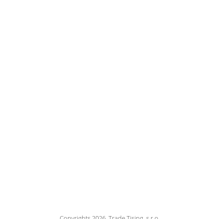
Copyrights 2026, Trade Tising, s.r.o.