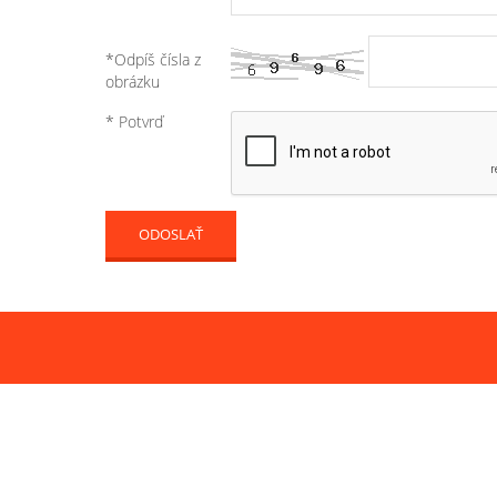
*Odpíš čísla z
obrázku
* Potvrď