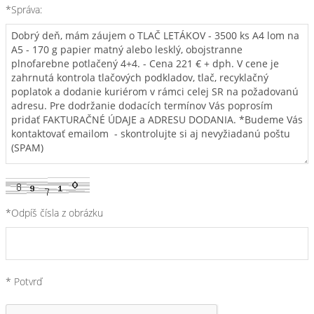
*Správa:
*Odpíš čísla z obrázku
* Potvrď