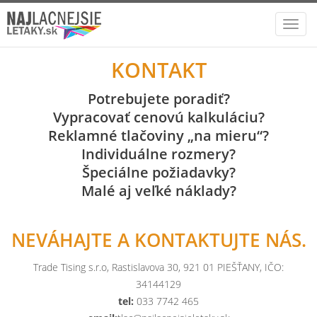
Toggl
navig
KONTAKT
Potrebujete poradiť?
Vypracovať cenovú kalkuláciu?
Reklamné tlačoviny „na mieru“?
Individuálne rozmery?
Špeciálne požiadavky?
Malé aj veľké náklady?
NEVÁHAJTE A KONTAKTUJTE NÁS.
Trade Tising s.r.o, Rastislavova 30, 921 01 PIEŠŤANY, IČO:
34144129
tel:
033 7742 465