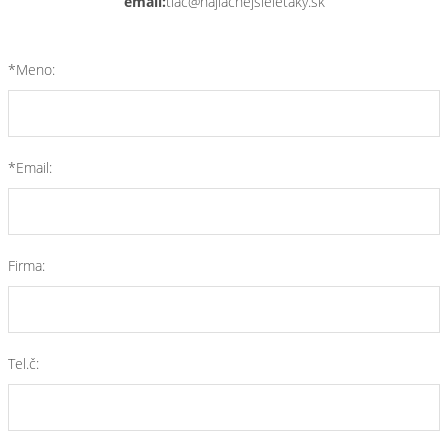
email:
tlac@najlacnejsieletaky.sk
*Meno:
*Email:
Firma:
Tel.č: