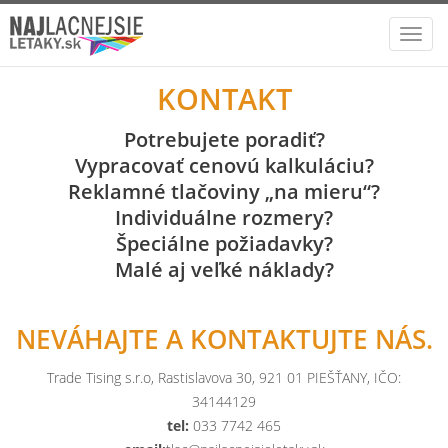
Toggl
navig
KONTAKT
Potrebujete poradiť?
Vypracovať cenovú kalkuláciu?
Reklamné tlačoviny „na mieru“?
Individuálne rozmery?
Špeciálne požiadavky?
Malé aj veľké náklady?
NEVÁHAJTE A KONTAKTUJTE NÁS.
Trade Tising s.r.o, Rastislavova 30, 921 01 PIEŠŤANY, IČO:
34144129
tel:
033 7742 465