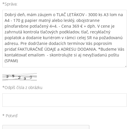
*Správa:
*Odpíš čísla z obrázku
* Potvrď