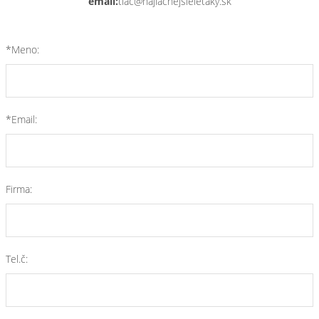
email:
tlac@najlacnejsieletaky.sk
*Meno:
*Email:
Firma:
Tel.č: