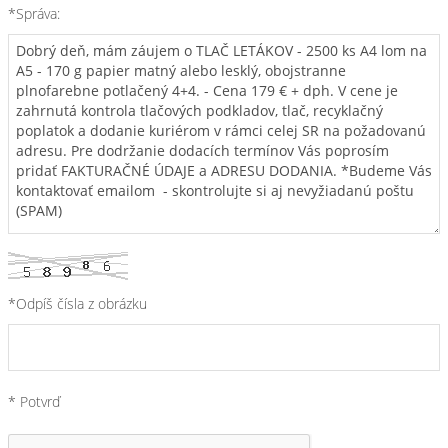
*Správa:
*Odpíš čísla z obrázku
* Potvrď