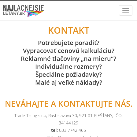
Toggl
navig
KONTAKT
Potrebujete poradiť?
Vypracovať cenovú kalkuláciu?
Reklamné tlačoviny „na mieru“?
Individuálne rozmery?
Špeciálne požiadavky?
Malé aj veľké náklady?
NEVÁHAJTE A KONTAKTUJTE NÁS.
Trade Tising s.r.o, Rastislavova 30, 921 01 PIEŠŤANY, IČO:
34144129
tel:
033 7742 465