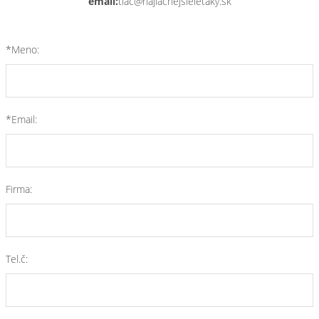
email:
tlac@najlacnejsieletaky.sk
*Meno:
*Email:
Firma:
Tel.č: