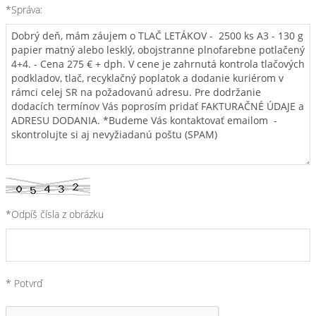
*Správa:
*Odpíš čísla z obrázku
* Potvrď