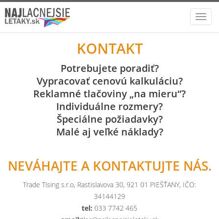
Toggl
navig
KONTAKT
Potrebujete poradiť?
Vypracovať cenovú kalkuláciu?
Reklamné tlačoviny „na mieru“?
Individuálne rozmery?
Špeciálne požiadavky?
Malé aj veľké náklady?
NEVÁHAJTE A KONTAKTUJTE NÁS.
Trade Tising s.r.o, Rastislavova 30, 921 01 PIEŠŤANY, IČO:
34144129
tel:
033 7742 465