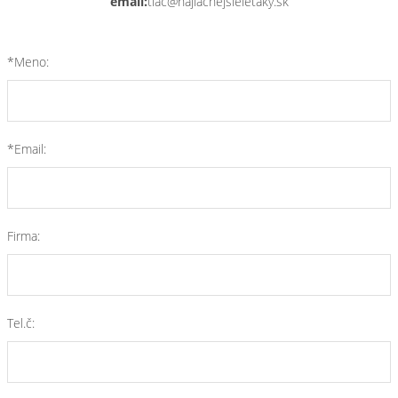
email:
tlac@najlacnejsieletaky.sk
*Meno:
*Email:
Firma:
Tel.č: