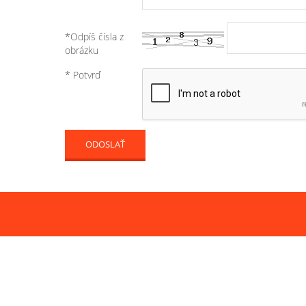
*Odpíš čísla z
obrázku
* Potvrď