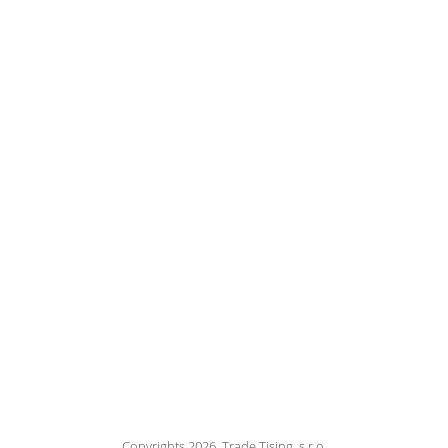
Copyrights 2026, Trade Tising, s.r.o.