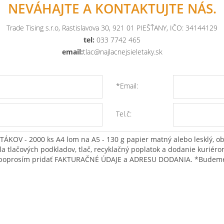
NEVÁHAJTE A KONTAKTUJTE NÁS.
Trade Tising s.r.o, Rastislavova 30, 921 01 PIEŠŤANY, IČO: 34144129
tel:
033 7742 465
email:
tlac@najlacnejsieletaky.sk
*Email:
Tel.č: