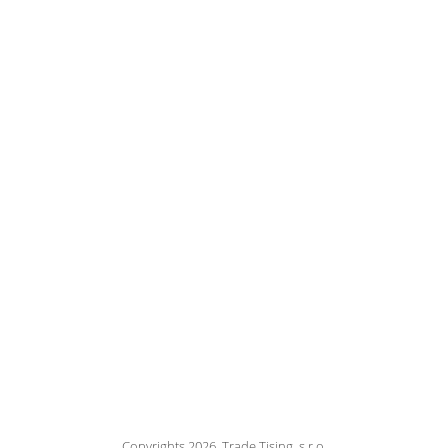
Copyrights 2026, Trade Tising, s.r.o.