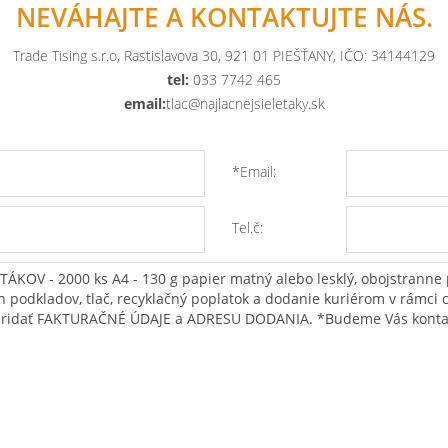
NEVÁHAJTE A KONTAKTUJTE NÁS.
Trade Tising s.r.o, Rastislavova 30, 921 01 PIEŠŤANY, IČO: 34144129
tel:
033 7742 465
email:
tlac@najlacnejsieletaky.sk
*Email:
Tel.č: