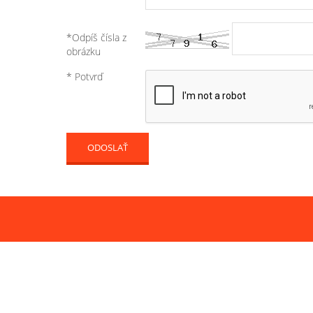
*Odpíš čísla z
obrázku
* Potvrď