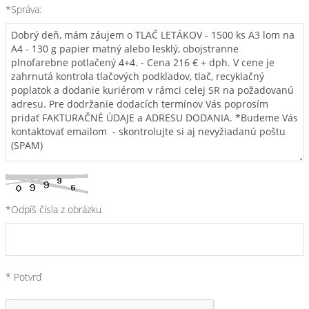
*Správa:
*Odpíš čísla z obrázku
* Potvrď