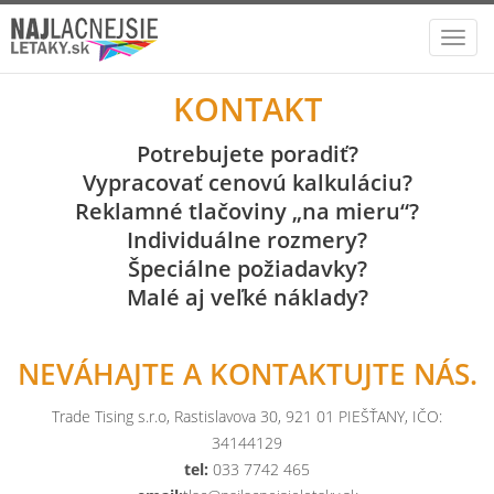
Toggl
navig
KONTAKT
Potrebujete poradiť?
Vypracovať cenovú kalkuláciu?
Reklamné tlačoviny „na mieru“?
Individuálne rozmery?
Špeciálne požiadavky?
Malé aj veľké náklady?
NEVÁHAJTE A KONTAKTUJTE NÁS.
Trade Tising s.r.o, Rastislavova 30, 921 01 PIEŠŤANY, IČO:
34144129
tel:
033 7742 465