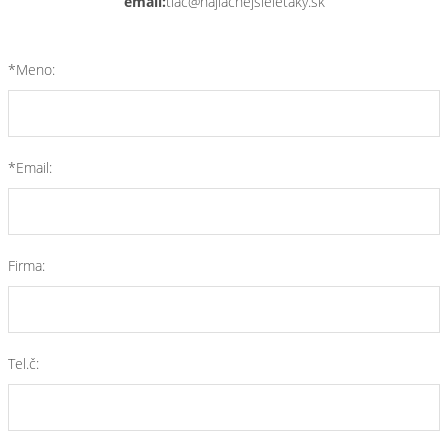
email:
tlac@najlacnejsieletaky.sk
*Meno:
*Email:
Firma:
Tel.č: