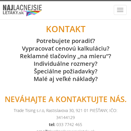
Toggl
navig
KONTAKT
Potrebujete poradiť?
Vypracovať cenovú kalkuláciu?
Reklamné tlačoviny „na mieru“?
Individuálne rozmery?
Špeciálne požiadavky?
Malé aj veľké náklady?
NEVÁHAJTE A KONTAKTUJTE NÁS.
Trade Tising s.r.o, Rastislavova 30, 921 01 PIEŠŤANY, IČO:
34144129
tel:
033 7742 465