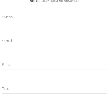
email:
tlac@najlacnejsieletaky.sk
*Meno:
*Email:
Firma:
Tel.č: