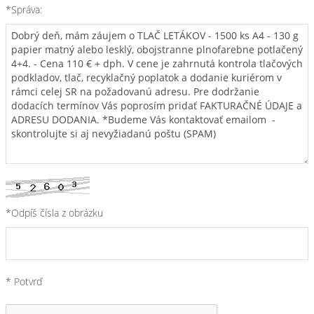
*Správa:
*Odpíš čísla z obrázku
* Potvrď